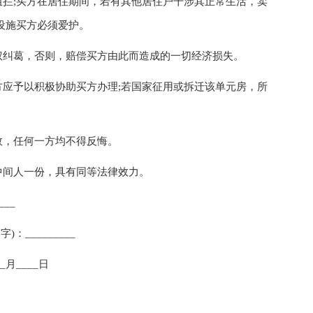
;买方在居住期间，若有其他居住户干涉其正常生活，卖
设施买方必须爱护。
纠葛，否则，赔偿买方由此而造成的一切经济损失。
予以积极协助买方办理;若国家征用或拆迁该单元房，所
，任何一方均不得反悔。
间人一份，具有同等法律效力。
___
：_________
__月____日