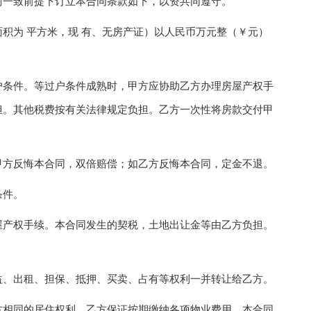
一致前提下订立本合同条款如下，以资共同遵守。
为 平方米，现 有、无房产证）以人民币万元整（￥元）
条件。等过户条件成熟时，甲方应协助乙方办理房屋产权手
担。其他税费按有关法律规定负担。乙方一次性将房款交付甲
方反悔本合同，双倍赔偿；如乙方反悔本合同，定金不退。
条件。
产权手续。本合同发生的契税，土地出让金等由乙方负担。
、出租、担保、抵押、买卖、占有等权利一并转让给乙方。
相同的居住权利，乙方保证按期缴纳各项物业费用。本合同