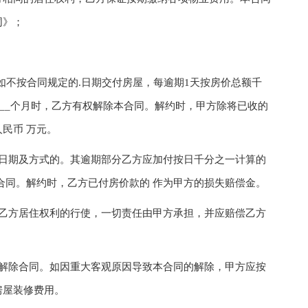
同》；
如不按合同规定的.日期交付房屋，每逾期1天按房价总额千
___个月时，乙方有权解除本合同。解约时，甲方除将已收的
民币 万元。
期及方式的。其逾期部分乙方应加付按日千分之一计算的
合同。解约时，乙方已付房价款的 作为甲方的损失赔偿金。
方居住权利的行使，一切责任由甲方承担，并应赔偿乙方
除合同。如因重大客观原因导致本合同的解除，甲方应按
房屋装修费用。