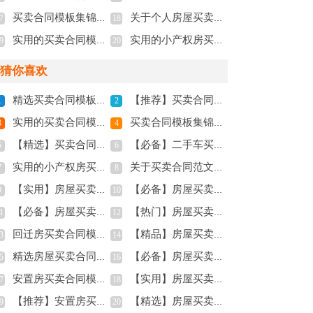
买卖合同模板集锦9篇
关于个人房屋买卖合同四篇
7
18
实用的买卖合同模板七篇
实用的小产权房买卖合同四篇
9
20
猜你喜欢
精选买卖合同模板汇编5篇
【推荐】买卖合同模板八篇
1
2
实用的买卖合同模板锦集六篇
买卖合同模板集锦9篇
3
4
【精选】买卖合同范文锦集十篇
【必备】二手车买卖合同四篇
5
6
实用的小产权房买卖合同三篇
关于买卖合同范文汇总10篇
7
8
【实用】房屋买卖合同4篇
【必备】房屋买卖合同8篇
9
10
【必备】房屋买卖合同三篇
【热门】房屋买卖合同模板4篇
1
12
回迁房买卖合同模板集合6篇
【精品】房屋买卖合同范文锦集8篇
3
14
精选房屋买卖合同集合十篇
【必备】房屋买卖合同范文集合6篇
5
16
安置房买卖合同模板锦集八篇
【实用】房屋买卖合同范文合集7篇
7
18
【推荐】安置房买卖合同四篇
【精选】房屋买卖合同三篇
9
20