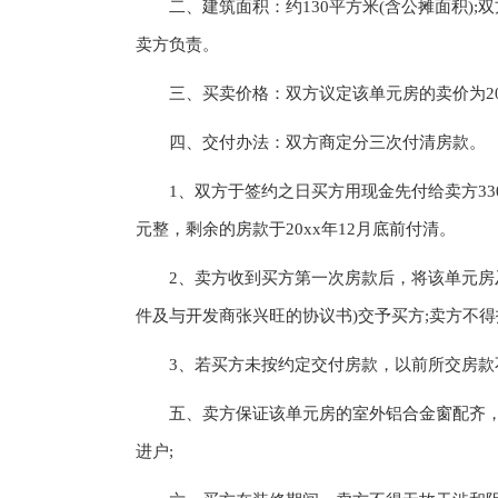
二、建筑面积：约130平方米(含公摊面积);
卖方负责。
三、买卖价格：双方议定该单元房的卖价为2030
四、交付办法：双方商定分三次付清房款。
1、双方于签约之日买方用现金先付给卖方33000.0
元整，剩余的房款于20xx年12月底前付清。
2、卖方收到买方第一次房款后，将该单元房及
件及与开发商张兴旺的协议书)交予买方;卖方不
3、若买方未按约定交付房款，以前所交房款
五、卖方保证该单元房的室外铝合金窗配齐，
进户;