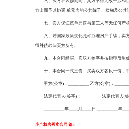
六、买方在装修期间，卖方不得无故干涉和阻拦
方出面予以协调;单元房的公共院子、楼梯及公共
七、卖方保证该单元房与第三人等无任何产权
八、若国家政策变化允许办理房产手续，卖方应
得补偿款归买方所有。
九、本合同经买、卖双方签字并按指印后生效
十、本合同一式三份，买卖双方各执一份，中
甲方(公章)：_________ 乙方(公章)：______
法定代表人(签字)：_________法定代表人(签字)
_________年____月____日 _________年__
小产权房买卖合同 篇3