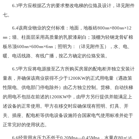
6.3甲方应根据乙方的要求整改电梯的位臵及设计，详见附件
七。
6.4该商业物业的交付标准：地面，地板砖800㎜×800㎜×12
㎜；墙、柱面层采用高质量的乳胶漆刷白；顶棚为轻钢龙骨矿棉
板吊顶600㎜×600㎜×6㎜；照明为：（详见附件五），水、电、
暖、电话线路、有线广播，按乙方确定的位臵安装。
6.5甲方应将电源接至乙方所购买房屋的配电柜并独立安装计
量表，并确保该商业获得不少于1200KW的正式用电量（遇政策
性限电、供电部门停电除外）由乙方独立控制。货梯、自动扶梯
的用电不包括在前述的1200KW中，由甲方另行提供并能满足上
述设备的正常使用。甲方在移交时应确保现有照明、灯具、开
关、插座、配电柜等供电设备设施符合国家电气使用标准并处于
正常完好的使用状态。
6.6经营用水压力不低于0.20Mpa—0.45Mpa，水量在80㎡/d,