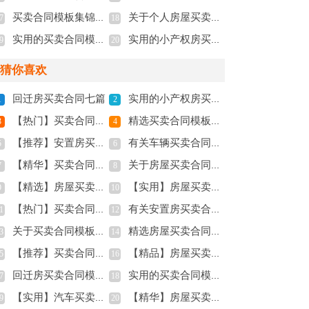
买卖合同模板集锦9篇
关于个人房屋买卖合同四篇
7
18
实用的买卖合同模板七篇
实用的小产权房买卖合同四篇
9
20
猜你喜欢
回迁房买卖合同七篇
实用的小产权房买卖合同三篇
1
2
【热门】买卖合同范文汇编八篇
精选买卖合同模板汇编5篇
3
4
【推荐】安置房买卖合同四篇
有关车辆买卖合同模板10篇
5
6
【精华】买卖合同范文汇编4篇
关于房屋买卖合同4篇
7
8
【精选】房屋买卖合同三篇
【实用】房屋买卖合同4篇
9
10
【热门】买卖合同模板锦集7篇
有关安置房买卖合同三篇
1
12
关于买卖合同模板汇总八篇
精选房屋买卖合同集合十篇
3
14
【推荐】买卖合同模板九篇
【精品】房屋买卖合同范文锦集8篇
5
16
回迁房买卖合同模板6篇
实用的买卖合同模板集合九篇
7
18
【实用】汽车买卖合同三篇
【精华】房屋买卖合同三篇
9
20