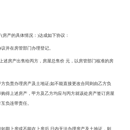
房产的具体情况：)达成如下协议：
议并在房管部门办理登记。
上述房产出售给丙方，房屋总售价 元，以房管部门核准的房
负责办理房产及土地证;如不能直接更改合同则由乙方负
够购得上述房产，甲方及乙方均应与丙方就该处房产签订房屋
方互负连带责任。
期上房或不能在上房后 日内无法办理房产及土地证，则