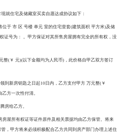
现就住宅及储藏室买卖自愿达成协议如下：
 市 区 号楼 单元 室的住宅壹套(建筑面积 平方米)及储
有权证号为： 。甲方保证对其所售房屋拥有完全的所有权，没
(￥ 元)(以下金额均为人民币)，此价格自甲乙双方签订
领到新房钥匙之日起10日内，乙方支付甲方 万元整(￥
时由乙方一次性付清。
内腾房给乙方。
房屋所有权证等证件原件及相关票据均由乙方保管。将来
保管，甲方将来必须积极配合乙方共同到房产部门办理上述住