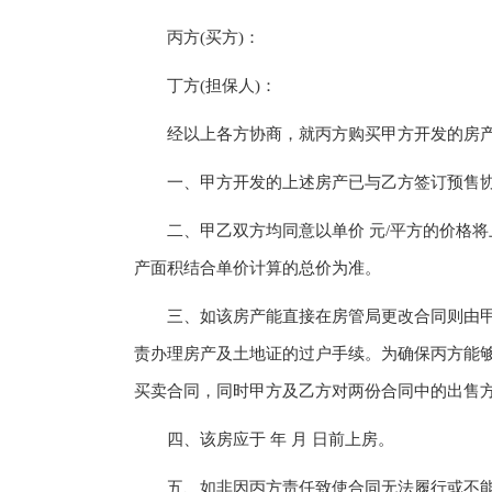
丙方(买方)：
丁方(担保人)：
经以上各方协商，就丙方购买甲方开发的房产(
一、甲方开发的上述房产已与乙方签订预售协
二、甲乙双方均同意以单价 元/平方的价格将
产面积结合单价计算的总价为准。
三、如该房产能直接在房管局更改合同则由甲方
责办理房产及土地证的过户手续。为确保丙方能
买卖合同，同时甲方及乙方对两份合同中的出售
四、该房应于 年 月 日前上房。
五、如非因丙方责任致使合同无法履行或不能如