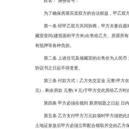
姓名： 身份证号：
为了确保房屋买卖双方的合法权益，甲乙双方
第一条 经甲乙双方共同协商，甲方夫妻自愿将位于
藏室壹间(建筑面积平方米)出售给乙方。房屋所
有抵押等各种负担。
第二条 上述住宅及储藏室的出售价为人民币 元整
协议书之日起不得变更。
第三条 付款方式：乙方先交定金 元整;甲方在
元)，剩余房款 元整(￥元)于甲方交此房给乙方
第四条 甲方必须在领到 新房钥匙之日起 日
第五条 乙方支付甲方万元款项时甲方须把此房
土地证发放后甲方必须立即配合领取并交由乙方