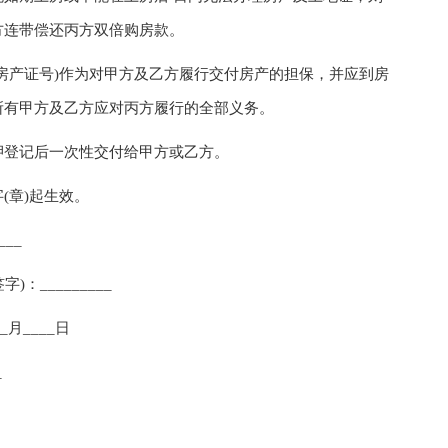
方连带偿还丙方双倍购房款。
产证号)作为对甲方及乙方履行交付房产的担保，并应到房
所有甲方及乙方应对丙方履行的全部义务。
登记后一次性交付给甲方或乙方。
章)起生效。
___
：_________
__月____日
_