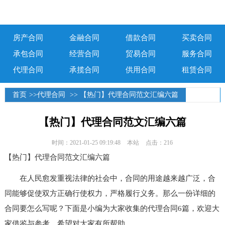
房产合同
金融合同
借款合同
买卖合同
承包合同
经营合同
贸易合同
服务合同
代理合同
承揽合同
供用合同
租赁合同
首页
>>
代理合同
>> 【热门】代理合同范文汇编六篇
【热门】代理合同范文汇编六篇
时间：2021-01-25 09:19:48
本站
点击：216
【热门】代理合同范文汇编六篇
在人民愈发重视法律的社会中，合同的用途越来越广泛，合
同能够促使双方正确行使权力，严格履行义务。那么一份详细的
合同要怎么写呢？下面是小编为大家收集的代理合同6篇，欢迎大
家借鉴与参考，希望对大家有所帮助。