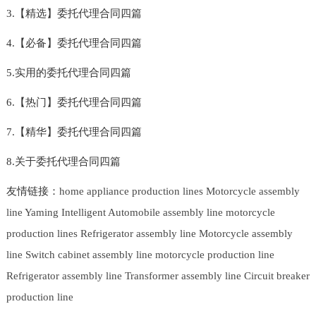
3.【精选】委托代理合同四篇
4.【必备】委托代理合同四篇
5.实用的委托代理合同四篇
6.【热门】委托代理合同四篇
7.【精华】委托代理合同四篇
8.关于委托代理合同四篇
友情链接：
home appliance production lines
Motorcycle assembly
line
Yaming Intelligent
Automobile assembly line
motorcycle
production lines
Refrigerator assembly line
Motorcycle assembly
line
Switch cabinet assembly line
motorcycle production line
Refrigerator assembly line
Transformer assembly line
Circuit breaker
production line