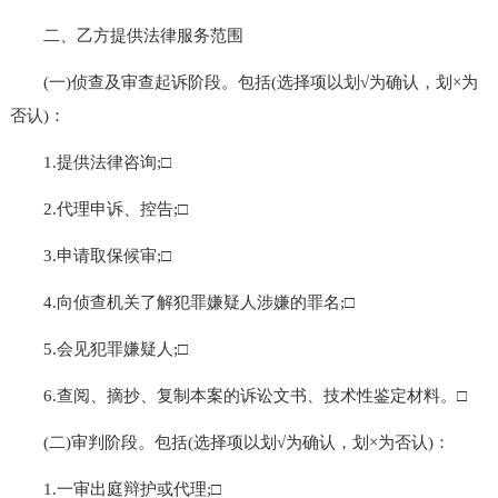
二、乙方提供法律服务范围
(一)侦查及审查起诉阶段。包括(选择项以划√为确认，划×为
否认)：
1.提供法律咨询;□
2.代理申诉、控告;□
3.申请取保候审;□
4.向侦查机关了解犯罪嫌疑人涉嫌的罪名;□
5.会见犯罪嫌疑人;□
6.查阅、摘抄、复制本案的诉讼文书、技术性鉴定材料。□
(二)审判阶段。包括(选择项以划√为确认，划×为否认)：
1.一审出庭辩护或代理;□