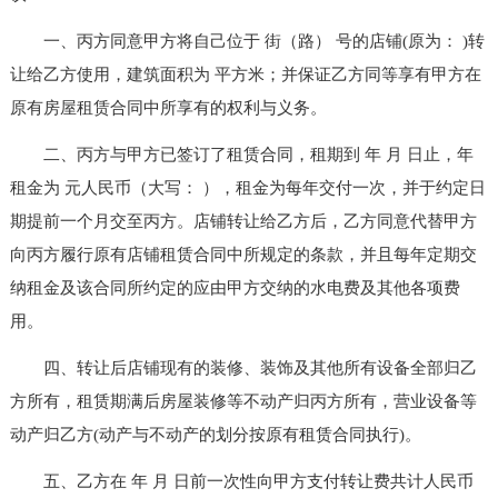
一、丙方同意甲方将自己位于 街（路） 号的店铺(原为： )转
让给乙方使用，建筑面积为 平方米；并保证乙方同等享有甲方在
原有房屋租赁合同中所享有的权利与义务。
二、丙方与甲方已签订了租赁合同，租期到 年 月 日止，年
租金为 元人民币（大写： ），租金为每年交付一次，并于约定日
期提前一个月交至丙方。店铺转让给乙方后，乙方同意代替甲方
向丙方履行原有店铺租赁合同中所规定的条款，并且每年定期交
纳租金及该合同所约定的应由甲方交纳的水电费及其他各项费
用。
四、转让后店铺现有的装修、装饰及其他所有设备全部归乙
方所有，租赁期满后房屋装修等不动产归丙方所有，营业设备等
动产归乙方(动产与不动产的划分按原有租赁合同执行)。
五、乙方在 年 月 日前一次性向甲方支付转让费共计人民币