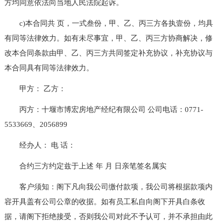
方均同意依法向当地人民法院起诉。
c)本合同共 页，一式叁份，甲、乙、丙三方各执壹份，均具
有同等法律效力。如有未尽事宜，甲、乙、丙三方协商解决，修
改本合同条款由甲、乙、丙三方共同签定补充协议，补充协议与
本合同具有同等法律效力。
甲方： 乙方：
丙方：十堰市博宏房地产经纪有限公司 公司电话：0771-
5533669、2056899
经办人： 电 话：
合约三方约定兹于上述 年 月 日亲笔签名属实
客户须知：阁下凡向我公司缴付款项，我公司将根据款项内
容开具盖有公司公章的收据。如有员工私自向阁下开具白条收
据，请阁下拒绝接受，否则我公司对此不予认可，并不承担由此