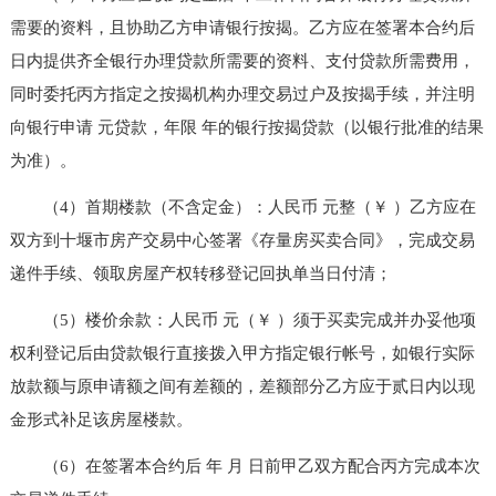
需要的资料，且协助乙方申请银行按揭。乙方应在签署本合约后
日内提供齐全银行办理贷款所需要的资料、支付贷款所需费用，
同时委托丙方指定之按揭机构办理交易过户及按揭手续，并注明
向银行申请 元贷款，年限 年的银行按揭贷款（以银行批准的结果
为准）。
（4）首期楼款（不含定金）：人民币 元整（￥ ）乙方应在
双方到十堰市房产交易中心签署《存量房买卖合同》，完成交易
递件手续、领取房屋产权转移登记回执单当日付清；
（5）楼价余款：人民币 元（￥ ）须于买卖完成并办妥他项
权利登记后由贷款银行直接拨入甲方指定银行帐号，如银行实际
放款额与原申请额之间有差额的，差额部分乙方应于贰日内以现
金形式补足该房屋楼款。
（6）在签署本合约后 年 月 日前甲乙双方配合丙方完成本次