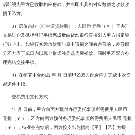
后即视为甲方已收取相应房款，并当即出具相对应数额之收款收
据予乙方。
3）房价余款（即申请贷款额）：人民币 元整（￥ ）于办理
交易过户及抵押登记手续完成后由贷款银行直接划入甲方指定银
行账户上。如银行实际放款额与原申请额之间有差额的，差额部
分乙方应于贰日内以现金形式补足该房屋楼款。同时甲乙双方办
理完结交接手续。
4）在签署本合约后 年 月 日前甲乙双方配合丙方完成本次交
易递件手续。
交易费用支付方式：
年 月 日前，甲方向丙方预付办理委托事项所需费用人民币
元整（￥ ），乙方向丙方预付办理委托事项所需费用人民币 元整
（￥ ），待业务完结后，丙方按支出凭据向【甲】【乙】方报