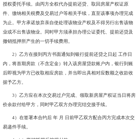
授权委托手续。由丙方全权代办提前还贷、取回房屋产权证原
件、缴纳相关税费及交易过户等相关手续，直至该事项办理完成
为止。甲方承诺放弃亲自使处理该物业产权及不得另行出售该物
业或不出售该物业。同时甲方须承担办理公证委托、提前还贷及
撤销抵押所产生的一切手续费用。
2）乙方在接到丙方书面通知到银行提前还贷之日起 工作日
内，将首期房款（不含定金）转入该房屋贷款账户内，银行到账
后即视为甲方已收取相应房款，并当即出具相对应数额之收款收
据予乙方。
3）乙方应在本次交易过户完成、领取新房屋产权证当日将房
价余款付给甲方，同时甲乙双方办理完结交接手续。
4）在签署本合约后 年 月 日前甲乙双方配合丙方完成本次交
易递件手续。