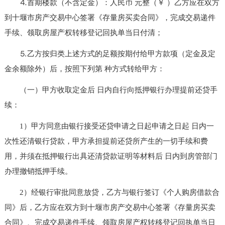
⒋首期楼款（不含定金）：人民币 元整（￥ ）乙方应在双方
到十堰市房产交易中心签署《存量房买卖合同》，完成交易递件
手续、领取房屋产权转移登记回执单当日付清；
⒌乙方按归类上述方式的足额按期付给甲方款项（定金及定
金余额除外）后，按照下列第 种方式转给甲方：
（一）甲方收取定金后 日内自行向抵押银行办理提前还贷手
续：
1）甲方同意由银行接受还贷申请之日起申请之日起 日内一
次性还清银行贷款，甲方承担提前还贷所产生的一切手续和费
用，并须在抵押银行出具还清贷款证明等材料后 日内到房管部门
办理撤销抵押手续。
2）经银行审批同意放贷，乙方与银行签订《个人购房借款合
同》后，乙方应在双方到十堰市房产交易中心签署《存量房买卖
合同》、完成交易递件手续、领取房屋产权转移登记回执单当日