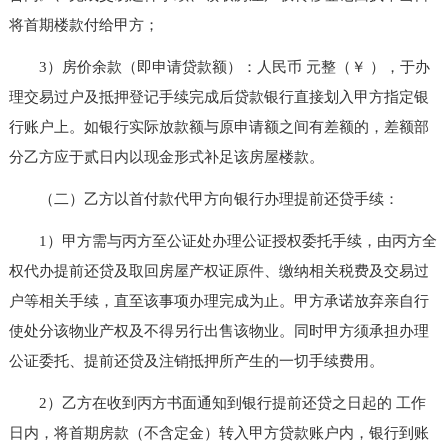
将首期楼款付给甲方；
3）房价余款（即申请贷款额）：人民币 元整（￥ ），于办
理交易过户及抵押登记手续完成后贷款银行直接划入甲方指定银
行账户上。如银行实际放款额与原申请额之间有差额的，差额部
分乙方应于贰日内以现金形式补足该房屋楼款。
（二）乙方以首付款代甲方向银行办理提前还贷手续：
1）甲方需与丙方至公证处办理公证授权委托手续，由丙方全
权代办提前还贷及取回房屋产权证原件、缴纳相关税费及交易过
户等相关手续，直至该事项办理完成为止。甲方承诺放弃亲自行
使处分该物业产权及不得另行出售该物业。同时甲方须承担办理
公证委托、提前还贷及注销抵押所产生的一切手续费用。
2）乙方在收到丙方书面通知到银行提前还贷之日起的 工作
日内，将首期房款（不含定金）转入甲方贷款账户内，银行到账