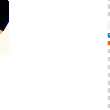
1
1
1
：
1
1
1
1