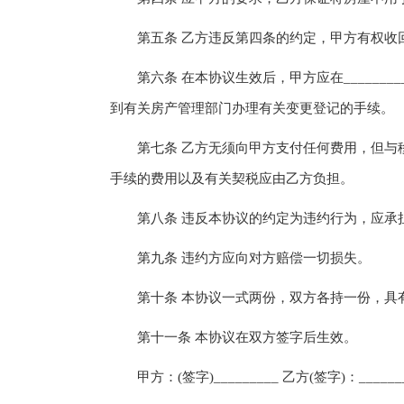
第五条 乙方违反第四条的约定，甲方有权收
第六条 在本协议生效后，甲方应在_________
到有关房产管理部门办理有关变更登记的手续。
第七条 乙方无须向甲方支付任何费用，但与移
手续的费用以及有关契税应由乙方负担。
第八条 违反本协议的约定为违约行为，应承
第九条 违约方应向对方赔偿一切损失。
第十条 本协议一式两份，双方各持一份，具
第十一条 本协议在双方签字后生效。
甲方：(签字)_________ 乙方(签字)：______