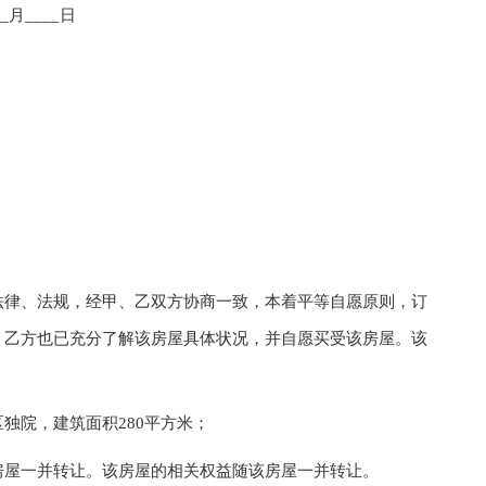
__月____日
律、法规，经甲、乙双方协商一致，本着平等自愿原则，订
，乙方也已充分了解该房屋具体状况，并自愿买受该房屋。该
院，建筑面积280平方米；
屋一并转让。该房屋的相关权益随该房屋一并转让。