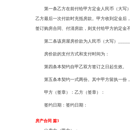
第一条乙方在前付给甲方定金人民币（大写）____
乙方最后一次付款时充抵房款。甲方收到定金后
签订购房合同、付清房款，则支付给甲方的定金
第二条该房屋房价款为人民币（大写）________
房价款的支付方式和支付时间为：
第四条本契约自甲乙双方签订之日起生效。
第五条本契约一式两份。其中甲方留执一份，
甲方（签章）：乙方（签章）：
签约日期：签约日期：
房产合同 篇3