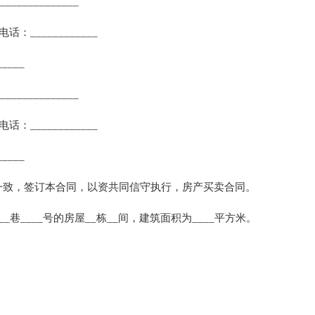
____________
电话：____________
____
____________
电话：____________
____
致，签订本合同，以资共同信守执行，房产买卖合同。
_巷____号的房屋__栋__间，建筑面积为____平方米。