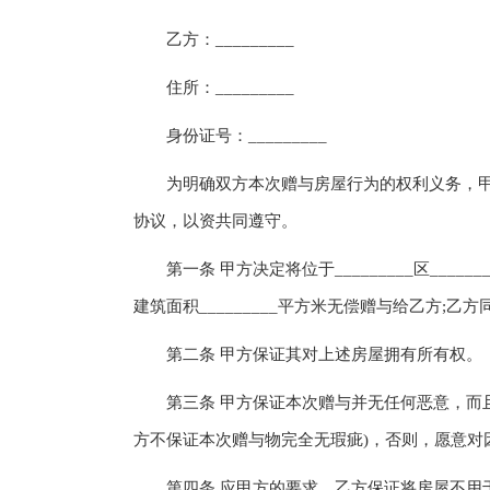
乙方：_________
住所：_________
身份证号：_________
为明确双方本次赠与房屋行为的权利义务，甲
协议，以资共同遵守。
第一条 甲方决定将位于_________区_________
建筑面积_________平方米无偿赠与给乙方;乙
第二条 甲方保证其对上述房屋拥有所有权。
第三条 甲方保证本次赠与并无任何恶意，而且
方不保证本次赠与物完全无瑕疵)，否则，愿意对
第四条 应甲方的要求，乙方保证将房屋不用于