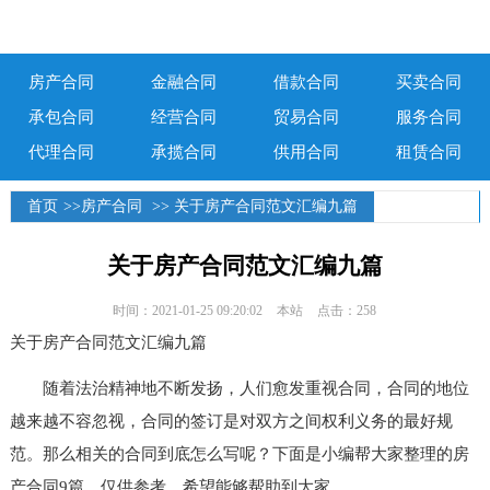
房产合同
金融合同
借款合同
买卖合同
承包合同
经营合同
贸易合同
服务合同
代理合同
承揽合同
供用合同
租赁合同
首页
>>
房产合同
>> 关于房产合同范文汇编九篇
关于房产合同范文汇编九篇
时间：2021-01-25 09:20:02
本站
点击：258
关于房产合同范文汇编九篇
随着法治精神地不断发扬，人们愈发重视合同，合同的地位
越来越不容忽视，合同的签订是对双方之间权利义务的最好规
范。那么相关的合同到底怎么写呢？下面是小编帮大家整理的房
产合同9篇，仅供参考，希望能够帮助到大家。