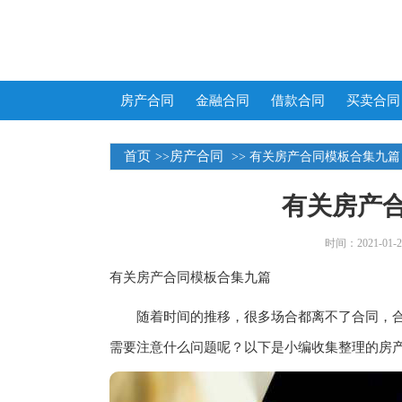
房产合同
金融合同
借款合同
买卖合同
首页
房产合同
>>
>> 有关房产合同模板合集九篇
有关房产
时间：2021-01-25
有关房产合同模板合集九篇
随着时间的推移，很多场合都离不了合同，合
需要注意什么问题呢？以下是小编收集整理的房产