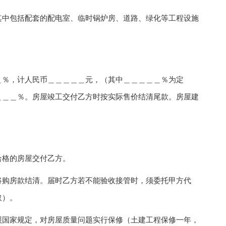
中包括配套的配电室、临时锅炉房、道路、绿化等工程设施
％，计人民币＿＿＿＿＿元，（其中＿＿＿＿＿％为定
＿＿＿％。房屋竣工交付乙方时按实际售价结清尾款。房屋建
格的房屋交付乙方。
购房款结清。届时乙方若不能验收接管时，须委托甲方代
取）。
国家规定，对房屋质量问题实行保修（土建工程保修一年，