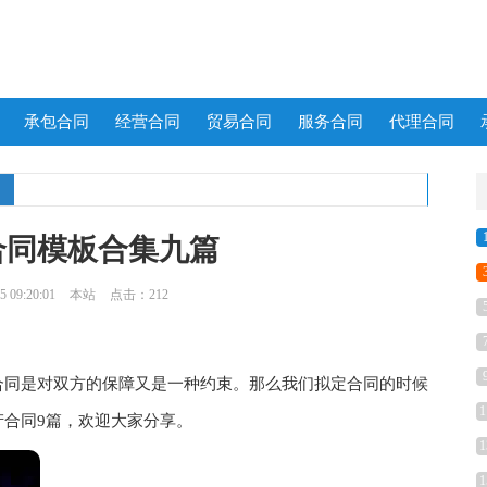
承包合同
经营合同
贸易合同
服务合同
代理合同
合同模板合集九篇
 09:20:01
本站
点击：212
同是对双方的保障又是一种约束。那么我们拟定合同的时候
1
合同9篇，欢迎大家分享。
1
1