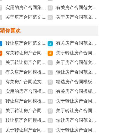
实用的房产合同集合五篇
有关房产合同范文锦集5篇
7
18
关于房产合同范文集合7篇
关于房产合同范文锦集五篇
9
20
猜你喜欢
转让房产合同范文汇总9篇
有关房产合同范文集合五篇
1
2
有关转让房产合同合集八篇
关于转让房产合同范文汇总八篇
3
4
关于转让房产合同模板合集8篇
关于房产合同范文集合7篇
5
6
有关房产合同模板合集5篇
转让房产合同范文合集六篇
7
8
有关房产合同范文锦集5篇
精选房产合同模板集锦十篇
9
10
实用的房产合同模板合集八篇
有关房产合同模板集锦10篇
1
12
转让房产合同模板集合5篇
关于转让房产合同范文集锦6篇
3
14
关于转让房产合同集锦八篇
关于转让房产合同范文汇编五篇
5
16
转让房产合同模板汇编八篇
转让房产合同范文锦集五篇
7
18
关于转让房产合同模板汇总十篇
关于转让房产合同范文汇编8篇
9
20