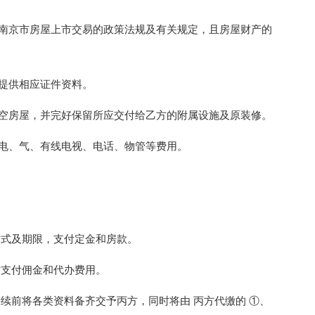
京市房屋上市交易的政策法规及有关规定，且房屋财产的
提供相应证件资料。
房屋，并完好保留所应交付给乙方的附属设施及原装修。
电、气、有线电视、电话、物管等费用。
式及期限，支付定金和房款。
支付佣金和代办费用。
前将各类资料备齐交予丙方，同时将由 丙方代缴的 ①、