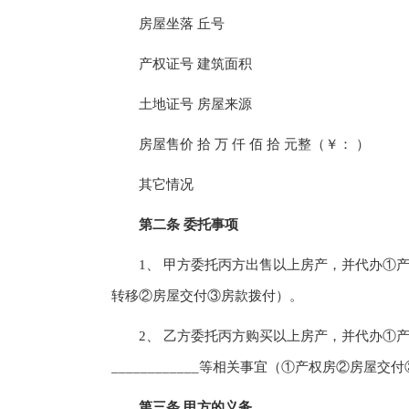
房屋坐落 丘号
产权证号 建筑面积
土地证号 房屋来源
房屋售价 拾 万 仟 佰 拾 元整（￥： ）
其它情况
第二条 委托事项
1、 甲方委托丙方出售以上房产，并代办①产权转
转移②房屋交付③房款拨付）。
2、 乙方委托丙方购买以上房产，并代办①产权房、③房
____________等相关事宜（①产权房②房
第三条 甲方的义务