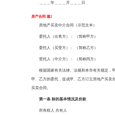
＿＿＿年＿＿＿月＿＿＿日
房产合同 篇2
房地产买卖中介合同（示范文本）
委托人（出售方）： （简称甲方）
委托人（买受方）： （简称乙方）
受托人（中介方）： （简称丙方）
根据国家有关法律、法规和本市有关规定，甲
甲、乙方的委托，促成甲、乙方订立房地产买卖
买卖合同。
第一条 标的基本情况及价款
所有权人 共有人