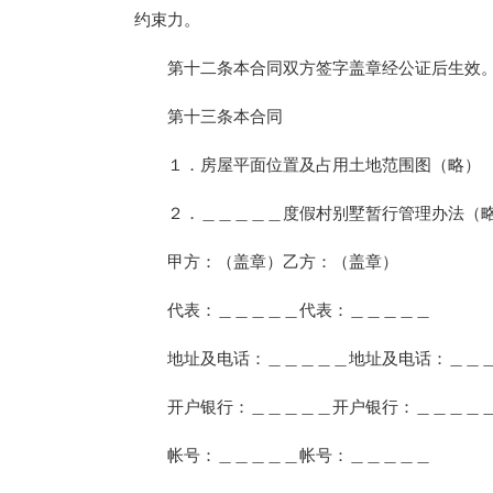
约束力。
第十二条本合同双方签字盖章经公证后生效。
第十三条本合同
１．房屋平面位置及占用土地范围图（略）
２．＿＿＿＿＿度假村别墅暂行管理办法（
甲方：（盖章）乙方：（盖章）
代表：＿＿＿＿＿代表：＿＿＿＿＿
地址及电话：＿＿＿＿＿地址及电话：＿＿
开户银行：＿＿＿＿＿开户银行：＿＿＿＿
帐号：＿＿＿＿＿帐号：＿＿＿＿＿