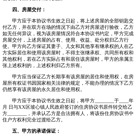
四、房屋交付：
甲方应于本协议书生效之日起，将上述房屋的全部钥匙交
付乙方，并在双方在场的情况下由乙方对房屋进行验收，乙方
如无任何异议，视为该房屋情况符合本协议书约定，甲方完成
房屋交付，上述房屋的占有、使用、收益、处分权归乙方行
使。甲方向乙方保证其妻子、儿女和其他享有继承权的人在乙
方实际居住和使用该房屋时，不得主张继承权、共同所有权和
其他权利，若在乙方实际占有和居住该房屋时，甲方的亲属主
张上述权利的，上述权利归乙方所有。
甲方应当保证乙方长期享有该房屋的居住和使用权，在房
屋所有权证书因国家相关法律的规定，不能办理的情况下乙方
仍然享有该房屋的永久居住和使用权。
甲方应于本协议书生效之日起，将甲方________于____年
月 日与XX区坡心镇人民政府签订的住房协议书原件转交给乙
方________，并承认乙方是合法拥有人，将该份住房协议书中
住户方权利完全过渡给乙方。
五、甲方的承诺保证：