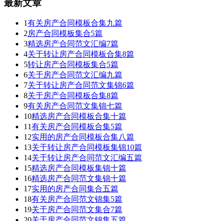
最新文章
1
有关房产合同模板合集九篇
2
房产合同模板集合5篇
3
精选房产合同范文汇编7篇
4
关于转让房产合同模板合集8篇
5
转让房产合同模板集合5篇
6
关于房产合同范文汇编九篇
7
关于转让房产合同范文集锦6篇
8
关于房产合同模板合集8篇
9
有关房产合同范文集锦七篇
10
精选房产合同模板合集十篇
11
有关房产合同模板合集5篇
12
实用的房产合同模板合集八篇
13
关于转让房产合同模板集锦10篇
14
关于转让房产合同范文汇编五篇
15
精选房产合同模板集锦十篇
16
精选房产合同范文集锦十篇
17
实用的房产合同集合五篇
18
有关房产合同范文锦集5篇
19
关于房产合同范文集合7篇
20
关于房产合同范文锦集五篇