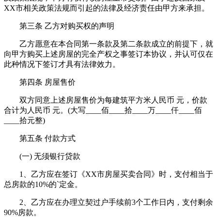
XX市相关政策法规而引起的法律及经济责任由甲方来承担。
第三条 乙方对购买权的声明
乙方愿意在本合同第一条款及第二条款成立的前提下，就
向甲方购买上述房屋的完全产权之事签订本协议，并认可仅在
此种情况下签订才具有法律效力。
第四条 房屋售价
双方同意上述房屋售价为每建筑平方米人民币 元，价款
合计为人民币 元。(大写____佰____拾____万____仟____佰
____拾元整)
第五条 付款方式
(一) 无须银行贷款
1、乙方应在签订《XX市房屋买卖合同》时，支付相当于
总房款的10%的`定金。
2、乙方应在办理立契过户手续前3个工作日内，支付剩余
90%房款。