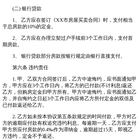
(二) 银行贷款
1、 乙方应在签订《XX市房屋买卖合同》时，支付相当
于总房款的10%的定金。
2、 乙方应在办理立契过户手续前3个工作日内，支付首
期房款。
3、 银行贷款部分房款按银行规定由银行直接支付。
第六条 违约责任
1. 甲、乙双方合同签订后，乙方中途悔约，应书面通知甲
方，甲方应在3个工作日内，将乙方的已付款(不计利息)返还
乙方，但购房定金归甲方所有。甲方中途悔约，应书面通知乙
方，并自悔约之日起3个工作日内应将乙方所付定金的双倍及
已付款返还给乙方。
2. 乙方如未按本协议第五条款规定的时间付款，甲方对乙
方的逾期应付款有权追究违约利息。每逾期一天，乙方应支付
甲方所应付房款的0.4‰作为滞纳金，逾期超过15天，即视乙
方违约，定金不予返还。