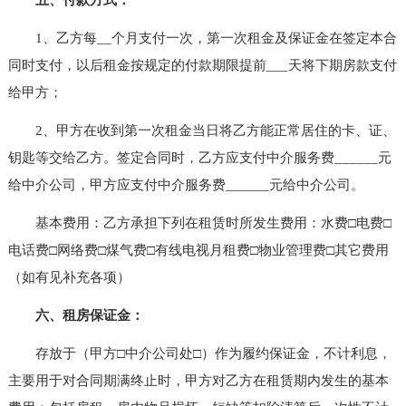
1、乙方每__个月支付一次，第一次租金及保证金在签定本合
同时支付，以后租金按规定的付款期限提前___天将下期房款支付
给甲方；
2、甲方在收到第一次租金当日将乙方能正常居住的卡、证、
钥匙等交给乙方。签定合同时，乙方应支付中介服务费______元
给中介公司，甲方应支付中介服务费______元给中介公司。
基本费用：乙方承担下列在租赁时所发生费用：水费□电费□
电话费□网络费□煤气费□有线电视月租费□物业管理费□其它费用
（如有见补充各项）
六、租房保证金：
存放于（甲方□中介公司处□）作为履约保证金，不计利息，
主要用于对合同期满终止时，甲方对乙方在租赁期内发生的基本