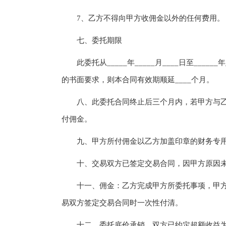
7、乙方不得向甲方收佣金以外的任何费用。
七、委托期限
此委托从_____年_____月____日至_____
的书面要求，则本合同有效期顺延____个月。
八、此委托合同终止后三个月内，若甲方与乙
付佣金。
九、甲方所付佣金以乙方加盖印章的财务专用
十、交易双方已签定交易合同，因甲方原因未
十一、佣金：乙方完成甲方所委托事项，甲方向乙方
易双方签定交易合同时一次性付清。
十二、委托底价承销，双方已约定超额收益为