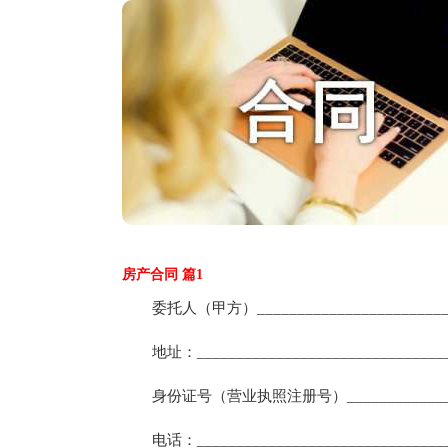
房产合同 篇1
委托人（甲方）________________________
地址：_______________________________
身份证号（营业执照注册号）____________
电话：_______________________________