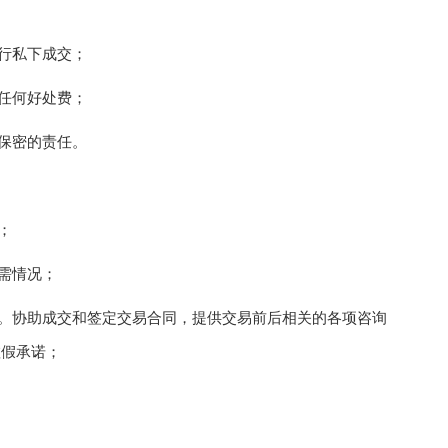
行私下成交；
任何好处费；
保密的责任。
；
需情况；
协助成交和签定交易合同，提供交易前后相关的各项咨询
虚假承诺；