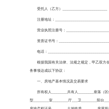
受托人（乙方）_______________________
注册地址：___________________________
营业执照注册号：______________________
资质证书号：__________________________
电话：_______________________________
根据我国有关法律、法规之规定，甲乙双方在
务事项达成以下协议：
一、房地产基本情况及交易要求
所有权人________共有人________座落（区位）__
型________室________厅___卫________阳
房地产权证号________土地性质________房屋