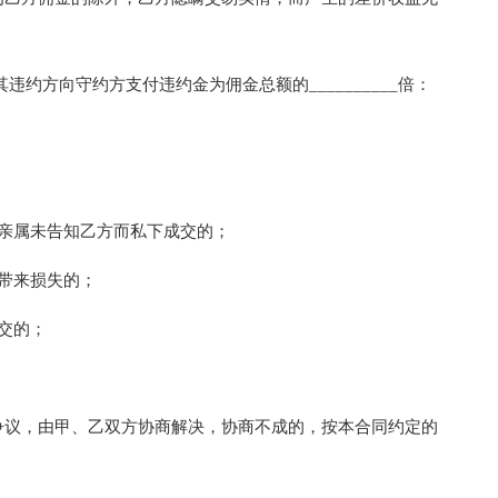
方向守约方支付违约金为佣金总额的__________倍：
亲属未告知乙方而私下成交的；
带来损失的；
交的；
议，由甲、乙双方协商解决，协商不成的，按本合同约定的