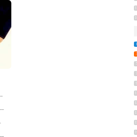
1
1
1
_
1
__
1
_
1
1
__