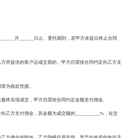
_年______月______日止。委托期到，若甲方未提出终止合同
方所提供的客户达成交易的，甲方仍需按合同约定向乙方支
章为收款凭据。
最终实现成交，甲方仍需按合同约定金额支付佣金。
支付佣金，其金额为成交额的__________%，在交
乙方佣金的除外，乙方隐瞒交易实情，而产生的差价收益无