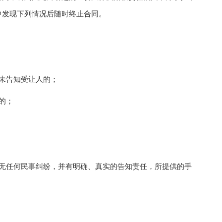
中发现下列情况后随时终止合同。
未告知受让人的；
的；
任何民事纠纷，并有明确、真实的告知责任，所提供的手