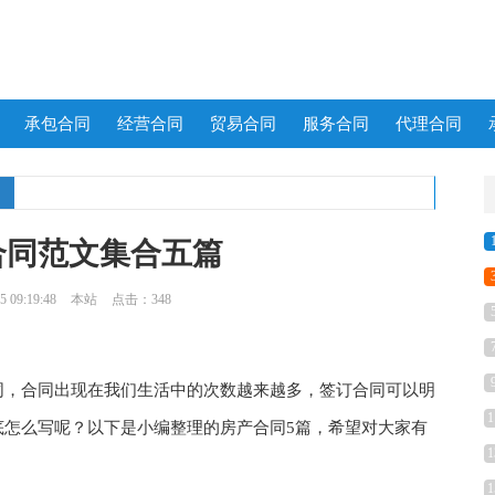
承包合同
经营合同
贸易合同
服务合同
代理合同
合同范文集合五篇
 09:19:48
本站
点击：348
，合同出现在我们生活中的次数越来越多，签订合同可以明
1
底怎么写呢？以下是小编整理的房产合同5篇，希望对大家有
1
1