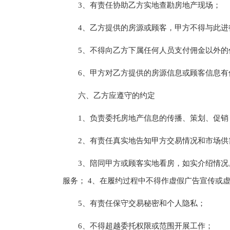
3、有责任协助乙方实地查勘房地产现场；
4、乙方提供的房源或顾客，甲方不得与此进
5、不得向乙方下属任何人员支付佣金以外的
6、甲方对乙方提供的房源信息或顾客信息有
六、乙方应遵守的约定
1、负责委托房地产信息的传播、策划、促销
2、有责任真实地告知甲方交易情况和市场供
3、陪同甲方或顾客实地看房，如实介绍情况。
服务； 4、在履约过程中不得作虚假广告宣传或
5、有责任保守交易秘密和个人隐私；
6、不得超越委托权限或范围开展工作；