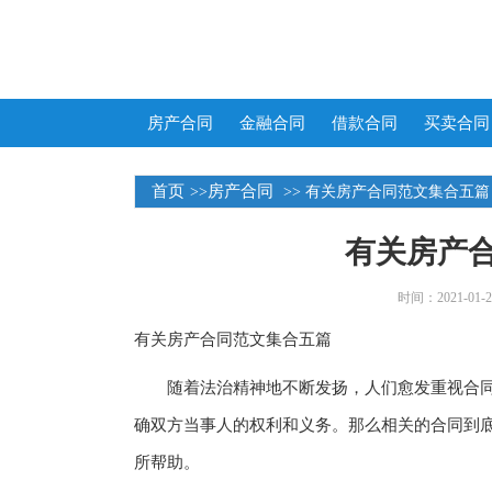
房产合同
金融合同
借款合同
买卖合同
首页
房产合同
>>
>> 有关房产合同范文集合五篇
有关房产
时间：2021-01-25
有关房产合同范文集合五篇
随着法治精神地不断发扬，人们愈发重视合同
确双方当事人的权利和义务。那么相关的合同到
所帮助。